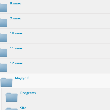
8. клас
9. клас
10. клас
11. клас
12. клас
Модул 3
Programs
Site