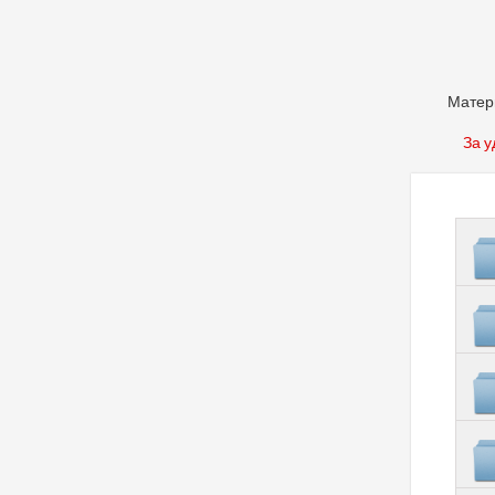
Матери
За у